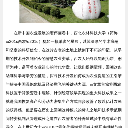
在新中国农业发展的宏伟画卷中，西北农林科技大学（简称
\u201c西农\u201d）犹如一颗璀璨的星辰，以其深厚的学术底蕴
和坚定的科研信念，在这片古老的土地上镌刻下不朽的印记。从早
期的技术开发到如今的智慧农业变革，西农人始终以知识为犁、创
新为种，谱写着农业进步的时代华章。让我们提纲挈领，回溯这条
洒满科学与辛劳的征途，探寻技术开发如何成为农业提速的主引擎
与解决中国温饱危机及经济腾飞的关键动力源。\n文章首篇将西农
科技置于背景变迁中理解。计划经济较早实现的重大科技成果之一
就是我国恢复高产和劳动力密集生产方式同步改善了数以亿计农民
的获得感。但是要在历史上回溯这种模式的标志之地和技术示范期
间转变机制及管理成长之道在西农智者的种养殖试验中颇有革命性
涵义，在上世纪六十\u2018七零年代极端背景尚未解开束缚时节由