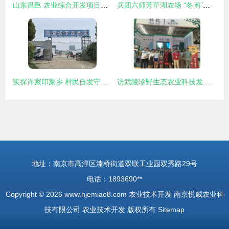
山东昌邑 农业综合开发项目助推育苗产业转型升级
兵团六师芳草湖农场 “冬闲”人不闲 “棚室”开研学 农业技术开发
实探许家印家乡 村民自发守护功德碑，乡村振兴中的农业技术希望
访武陵珍野生态农业科技发展股份董事长张西联 技术创新引领生态农业新篇章
地址：南京市高淳区漆桥街道双联工业园双秀路29号
电话：1893690**
Copyright © 2026
www.hjemiao8.com
农业技术开发
南京悦威农业科
技有限公司
农业技术开发
版权所有
Sitemap