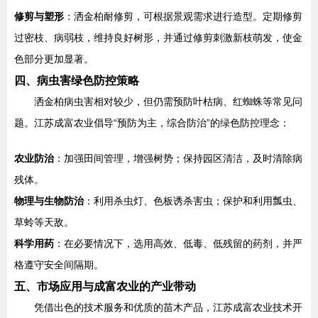
修剪与塑形
：洒金柏耐修剪，可根据景观需求进行造型。定期修剪
过密枝、病弱枝，维持良好树形，并通过修剪刺激新枝萌发，使金
色部分更加显著。
四、病虫害绿色防控策略
洒金柏病虫害相对较少，但仍需预防叶枯病、红蜘蛛等常见问
题。江苏成富农业倡导“预防为主，综合防治”的绿色防控理念：
农业防治
：加强田间管理，增强树势；保持园区清洁，及时清除病
残体。
物理与生物防治
：利用杀虫灯、色板诱杀害虫；保护和利用瓢虫、
草蛉等天敌。
科学用药
：在必要情况下，选用高效、低毒、低残留的药剂，并严
格遵守安全间隔期。
五、市场应用与成富农业的产业带动
凭借出色的技术服务和优质的苗木产品，江苏成富农业技术开