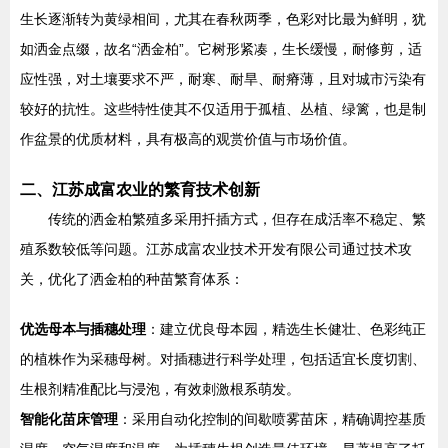
生长逐渐转为黄绿相间，尤其在春秋两季，色彩对比最为鲜明，犹
如洒金点缀，故名“洒金柏”。它树形紧凑，生长缓慢，耐修剪，适
应性强，对土壤要求不严，耐寒、耐旱、耐瘠薄，且对城市污染有
较好的抗性。这些特性使其不仅适用于孤植、丛植、绿篱，也是制
作盆景的优质材料，具有极高的观赏价值与市场价值。
二、江苏成富农业的繁育技术创新
传统的洒金柏繁殖多采用扦插方式，但存在成活率不稳定、繁
殖系数较低等问题。江苏成富农业技术开发有限公司通过技术攻
关，优化了洒金柏的种苗繁育体系：
优选母本与插穗处理
：建立优良母本园，精选生长健壮、色彩纯正
的植株作为采穗母树。对插穗进行科学处理，包括适宜长度切割、
生根剂精准配比与浸泡，有效刺激根系萌发。
智能化苗床管理
：采用自动化控制的间歇喷雾苗床，精确调控基质