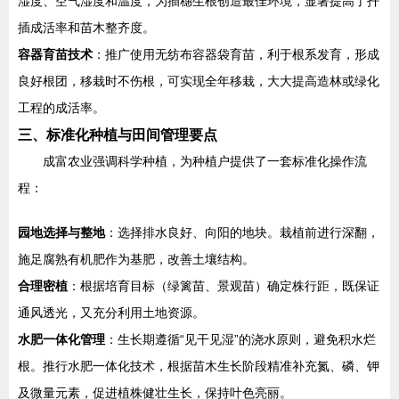
湿度、空气湿度和温度，为插穗生根创造最佳环境，显著提高了扦
插成活率和苗木整齐度。
容器育苗技术
：推广使用无纺布容器袋育苗，利于根系发育，形成
良好根团，移栽时不伤根，可实现全年移栽，大大提高造林或绿化
工程的成活率。
三、标准化种植与田间管理要点
成富农业强调科学种植，为种植户提供了一套标准化操作流
程：
园地选择与整地
：选择排水良好、向阳的地块。栽植前进行深翻，
施足腐熟有机肥作为基肥，改善土壤结构。
合理密植
：根据培育目标（绿篱苗、景观苗）确定株行距，既保证
通风透光，又充分利用土地资源。
水肥一体化管理
：生长期遵循“见干见湿”的浇水原则，避免积水烂
根。推行水肥一体化技术，根据苗木生长阶段精准补充氮、磷、钾
及微量元素，促进植株健壮生长，保持叶色亮丽。