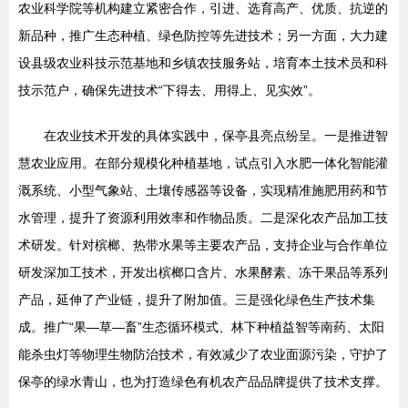
农业科学院等机构建立紧密合作，引进、选育高产、优质、抗逆的
新品种，推广生态种植、绿色防控等先进技术；另一方面，大力建
设县级农业科技示范基地和乡镇农技服务站，培育本土技术员和科
技示范户，确保先进技术“下得去、用得上、见实效”。
在农业技术开发的具体实践中，保亭县亮点纷呈。一是推进智
慧农业应用。在部分规模化种植基地，试点引入水肥一体化智能灌
溉系统、小型气象站、土壤传感器等设备，实现精准施肥用药和节
水管理，提升了资源利用效率和作物品质。二是深化农产品加工技
术研发。针对槟榔、热带水果等主要农产品，支持企业与合作单位
研发深加工技术，开发出槟榔口含片、水果酵素、冻干果品等系列
产品，延伸了产业链，提升了附加值。三是强化绿色生产技术集
成。推广“果—草—畜”生态循环模式、林下种植益智等南药、太阳
能杀虫灯等物理生物防治技术，有效减少了农业面源污染，守护了
保亭的绿水青山，也为打造绿色有机农产品品牌提供了技术支撑。