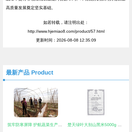
高质量发展奠定坚实基础。
如若转载，请注明出处：
http://www.hjemiao8.com/product/57.html
更新时间：2026-08-08 12:35:09
最新产品
Product
筑牢防寒屏障 护航蔬菜生产——县农产品发展服务中心技术人员深入一线指导蔬菜霜冻管理
楚天绿叶大别山黑米5000g 农业技术开发下的营养珍品