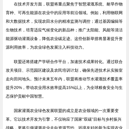
在技术开发方面，联盟将重点聚焦于智慧灌溉系统、耐旱作物
育种、可再生能源在农业中的应用等前沿领域。例如，利用物联网
和大数据技术，实现农田水分的精准监测与调控；通过基因编辑等
生物技术，培育适应气候变化的新品种；推广太阳能、风能等清洁
能源驱动灌溉设备，降低农业碳足迹。这些创新举措将显著提升资
源利用效率，为农业绿色发展注入科技动力。
联盟还将搭建产学研合作平台，加速技术成果转化。通过联合
攻关项目、示范园区建设及农民培训计划，确保先进技术从实验室
走向田间地头。预计未来五年内，联盟将推动节水灌溉技术覆盖率
提升20%，带动农业用水效率提高15%以上，为全球粮食安全与生
态保护贡献中国智慧。
国家灌溉农业绿色发展联盟的成立是农业领域的一次重要变
革。它以技术开发为引擎，不仅响应了国家“双碳”目标与乡村振兴
战略，更将引领灌溉农业走向资源节约、环境友好的新为实现农业